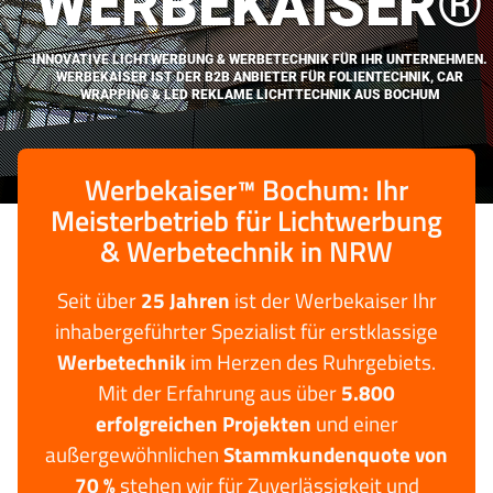
WERBEKAISER®
INNOVATIVE LICHTWERBUNG & WERBETECHNIK FÜR IHR UNTERNEHMEN.
WERBEKAISER IST DER B2B ANBIETER FÜR FOLIENTECHNIK, CAR
WRAPPING & LED REKLAME LICHTTECHNIK AUS BOCHUM
Werbekaiser™ Bochum: Ihr
Meisterbetrieb für Lichtwerbung
& Werbetechnik in NRW
Seit über
25 Jahren
ist der Werbekaiser Ihr
inhabergeführter Spezialist für erstklassige
Werbetechnik
im Herzen des Ruhrgebiets.
Mit der Erfahrung aus über
5.800
erfolgreichen Projekten
und einer
außergewöhnlichen
Stammkundenquote von
70 %
stehen wir für Zuverlässigkeit und