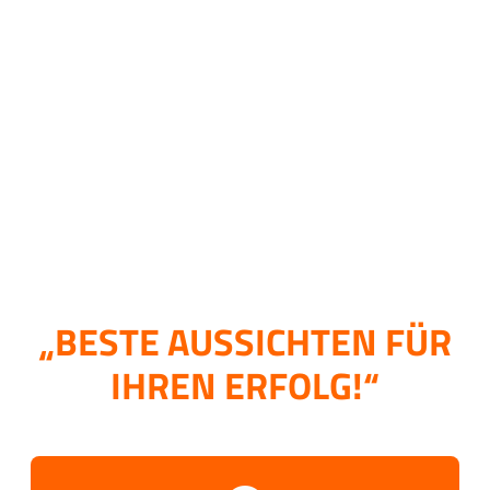
WERBEKAISER™
Werbetechnik &
Lichtwerbung
aus NRW
„BESTE AUSSICHTEN FÜR
IHREN ERFOLG!“