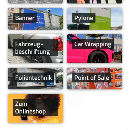
Banner
Pylone
Fahrzeug­
Car Wrapping
beschriftung
Folien­technik
Point of Sale
Zum
Onlineshop