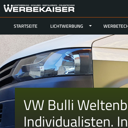
STARTSEITE
LICHTWERBUNG
WERBETECH
Skip
to
content
VW Bulli Welten
Individualisten. I