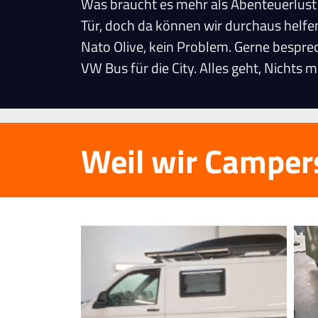
Was braucht es mehr als Abenteuerlust u
Tür, doch da können wir durchaus helfen
Nato Olive, kein Problem. Gerne besprec
VW Bus für die City. Alles geht, Nichts 
Weil wir Camper