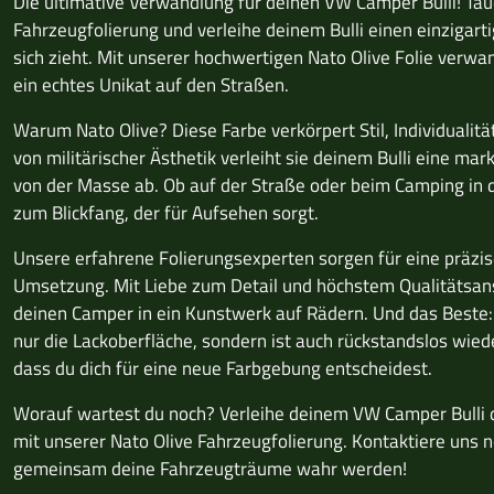
Die ultimative Verwandlung für deinen VW Camper Bulli! Tauc
Fahrzeugfolierung und verleihe deinem Bulli einen einzigartig
sich zieht. Mit unserer hochwertigen Nato Olive Folie verwa
ein echtes Unikat auf den Straßen.
Warum Nato Olive? Diese Farbe verkörpert Stil, Individualität
von militärischer Ästhetik verleiht sie deinem Bulli eine ma
von der Masse ab. Ob auf der Straße oder beim Camping in de
zum Blickfang, der für Aufsehen sorgt.
Unsere erfahrene Folierungsexperten sorgen für eine präzis
Umsetzung. Mit Liebe zum Detail und höchstem Qualitätsan
deinen Camper in ein Kunstwerk auf Rädern. Und das Beste: 
nur die Lackoberfläche, sondern ist auch rückstandslos wiede
dass du dich für eine neue Farbgebung entscheidest.
Worauf wartest du noch? Verleihe deinem VW Camper Bulli d
mit unserer Nato Olive Fahrzeugfolierung. Kontaktiere uns 
gemeinsam deine Fahrzeugträume wahr werden!