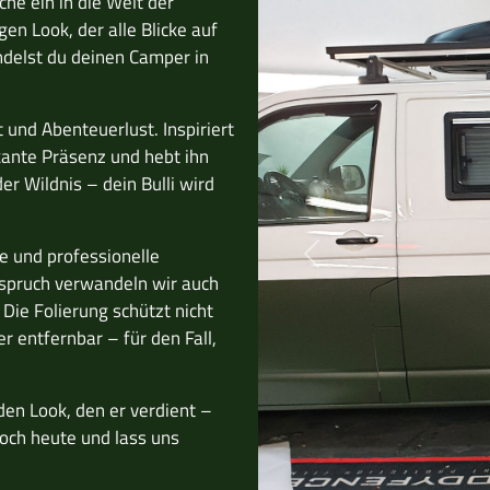
he ein in die Welt der
en Look, der alle Blicke auf
ndelst du deinen Camper in
 und Abenteuerlust. Inspiriert
rkante Präsenz und hebt ihn
r Wildnis – dein Bulli wird
e und professionelle
Previous
spruch verwandeln wir auch
Die Folierung schützt nicht
r entfernbar – für den Fall,
en Look, den er verdient –
noch heute und lass uns